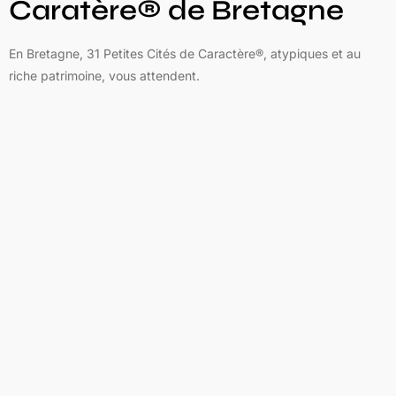
Caratère® de Bretagne
En Bretagne, 31 Petites Cités de Caractère®, atypiques et au
riche patrimoine, vous attendent.
Au gré des ruelles, en poussant les portes d’un monument
historique, en rencontrant un artisan d’art ou en participant à une
animation, nos cités vous promettent des découvertes inédites,
des pépites patrimoniales et des rencontres avec celles et ceux
qui les font vivre.
Petites Cités de
Caractère France
Partout en France, plus de 250 Petites Cités de Caractère,
atypiques et au riche patrimoine, vous attendent.